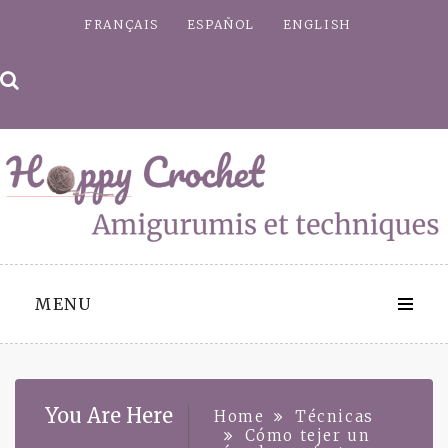
Skip
FRANÇAIS
ESPAÑOL
ENGLISH
to
content
MENU
You Are Here
Home
Técnicas
Cómo tejer un