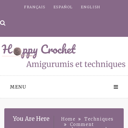
Skip
FRANÇAIS
ESPAÑOL
ENGLISH
to
content
MENU
You Are Here
Home
Techniques
Comment