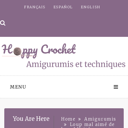
Skip
FRANÇAIS
ESPAÑOL
ENGLISH
to
content
MENU
You Are Here
Home
Amigurumis
Loup mal aimé de